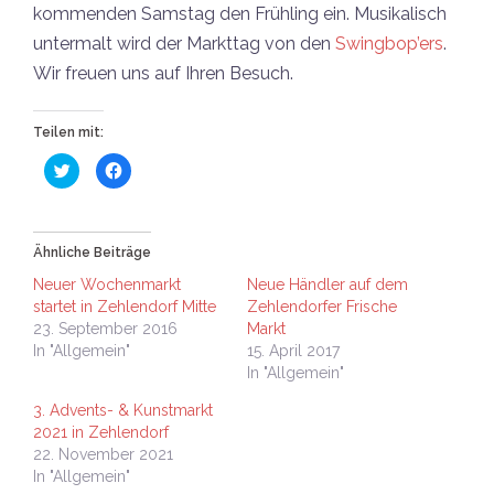
kommenden Samstag den Frühling ein. Musikalisch
untermalt wird der Markttag von den
Swingbop’ers
.
Wir freuen uns auf Ihren Besuch.
Teilen mit:
Klick,
Klick,
um
um
über
auf
Twitter
Facebook
zu
zu
teilen
teilen
(Wird
(Wird
Ähnliche Beiträge
in
in
neuem
neuem
Neuer Wochenmarkt
Neue Händler auf dem
Fenster
Fenster
geöffnet)
geöffnet)
startet in Zehlendorf Mitte
Zehlendorfer Frische
23. September 2016
Markt
In "Allgemein"
15. April 2017
In "Allgemein"
3. Advents- & Kunstmarkt
2021 in Zehlendorf
22. November 2021
In "Allgemein"