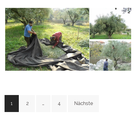
Beitragsnavigation
1
2
…
4
Nächste